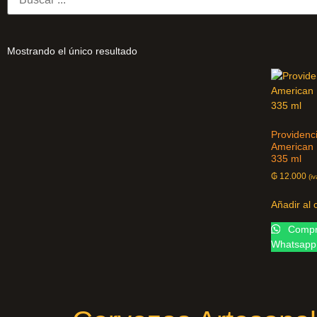
Mostrando el único resultado
Providenc
American 
335 ml
₲
12.000
(iv
Añadir al 
Compra
Whatsapp