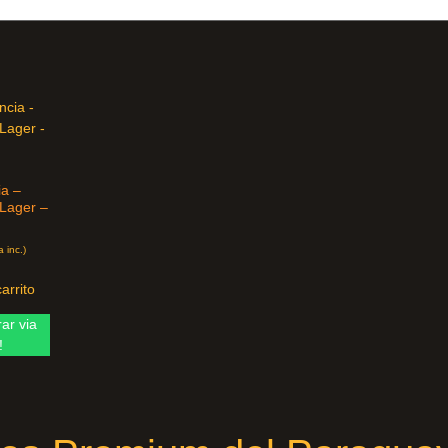
ia –
Lager –
a inc.)
carrito
r via
!