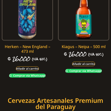
Herken – New England –
Kiagus – Neipa – 500 ml
473 ml
₲
26.000
(iva inc.)
₲
26.000
(iva inc.)
Añadir al carrito
Añadir al carrito
Comprar via Whatsapp!
Comprar via Whatsapp!
Cervezas Artesanales Premium
del Paraguay