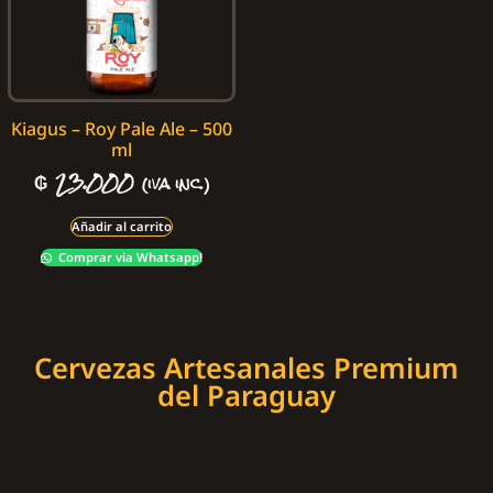
Kiagus – Roy Pale Ale – 500
ml
₲
23.000
(iva inc.)
Añadir al carrito
Comprar via Whatsapp!
Cervezas Artesanales Premium
del Paraguay