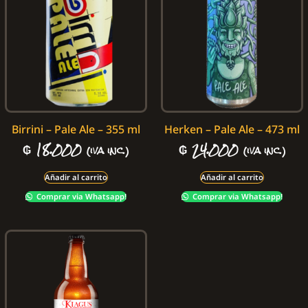
Birrini – Pale Ale – 355 ml
Herken – Pale Ale – 473 ml
₲
18.000
₲
24.000
(iva inc.)
(iva inc.)
Añadir al carrito
Añadir al carrito
Comprar via Whatsapp!
Comprar via Whatsapp!