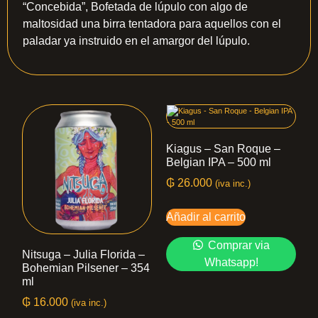
“Concebida”, Bofetada de lúpulo con algo de
maltosidad una birra tentadora para aquellos con el
paladar ya instruido en el amargor del lúpulo.
Kiagus – San Roque –
Belgian IPA – 500 ml
₲
26.000
(iva inc.)
Añadir al carrito
Comprar via
Nitsuga – Julia Florida –
Whatsapp!
Bohemian Pilsener – 354
ml
₲
16.000
(iva inc.)