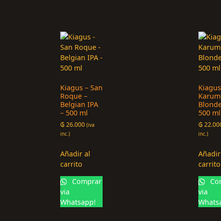
Kiagus – San
Kiagus
Roque –
Karum
Belgian IPA
Blonde
– 500 ml
500 ml
₲
26.000
₲
22.00
(iva
inc.)
inc.)
Añadir al
Añadir
carrito
carrito
Comprar
Co
via
via
Whatsapp!
Whats