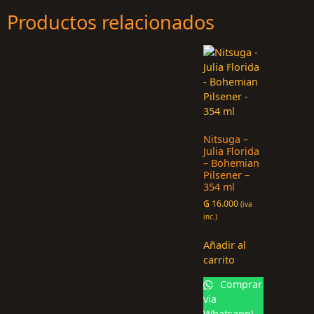
Productos relacionados
Nitsuga –
Julia Florida
– Bohemian
Pilsener –
354 ml
₲
16.000
(iva
inc.)
Añadir al
carrito
Comprar
via
Whatsapp!