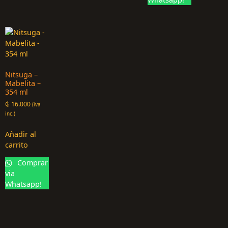
Nitsuga –
Mabelita –
354 ml
₲
16.000
(iva
inc.)
Añadir al
carrito
Comprar
via
Whatsapp!