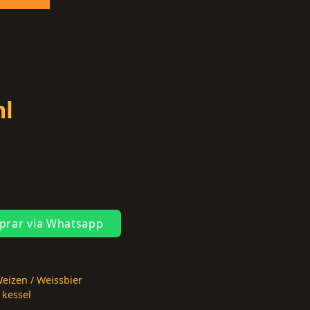
ml
rar via Whatsapp
eizen / Weissbier
,
kessel