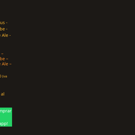
 –
be –
 Ale –
0
(iva
 al
mprar
app!