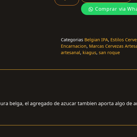
Comprar via Wh
Categorias
Belgian IPA
,
Estilos Cerv
Encarnacion
,
Marcas Cervezas Artes
artesanal
,
kiagus
,
san roque
ura belga, el agregado de azucar tambien aporta algo de a