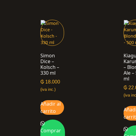
Simon
Kiagu
Dice –
Karu
Kolsch –
– Blo
330 ml
Ale –
ml
₲
18.000
₲
22.
(iva inc.)
(iva inc
Añadir al
Añadi
carrito
carri
Comprar