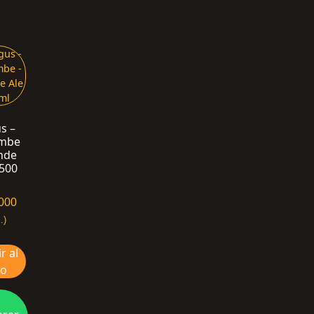
s –
mbe
nde
 500
000
.)
r al
to