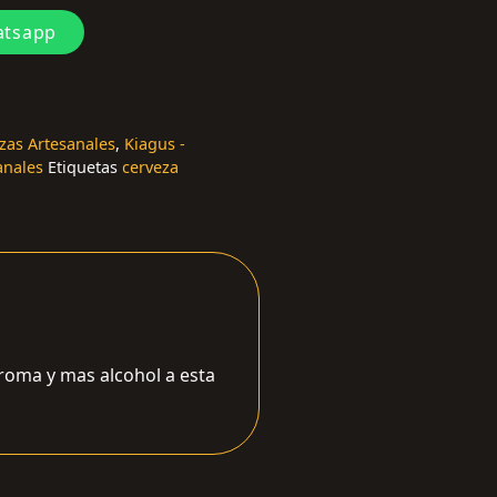
atsapp
ezas Artesanales
,
Kiagus -
anales
Etiquetas
cerveza
roma y mas alcohol a esta