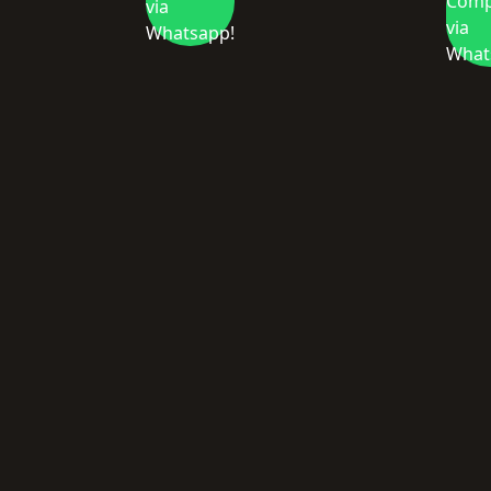
Comp
via
via
Whatsapp!
What