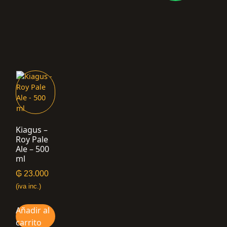
Kiagus –
Roy Pale
Ale – 500
ml
₲
23.000
(iva inc.)
Añadir al
carrito