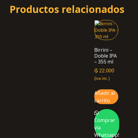
Productos relacionados
Birrini –
Doble IPA
– 355 ml
₲
22.000
(iva inc.)
Añadir al
carrito
Comprar
via
Whatsapp!