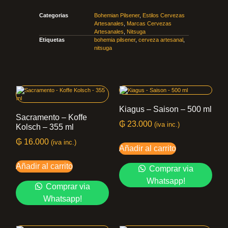
Categorias
Bohemian Pilsener
,
Estilos Cervezas
Artesanales
,
Marcas Cervezas
Artesanales
,
Nitsuga
Etiquetas
bohemia pilsener
,
cerveza artesanal
,
nitsuga
Kiagus – Saison – 500 ml
Sacramento – Koffe
₲
23.000
(iva inc.)
Kolsch – 355 ml
₲
16.000
(iva inc.)
Añadir al carrito
Añadir al carrito
Comprar via
Whatsapp!
Comprar via
Whatsapp!