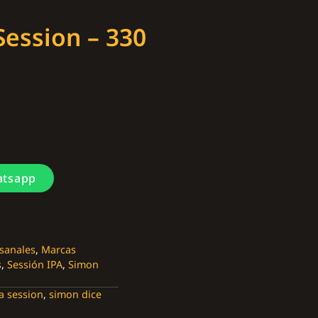
Session – 330
atsapp
esanales
,
Marcas
s
,
Sessión IPA
,
Simon
a session
,
simon dice