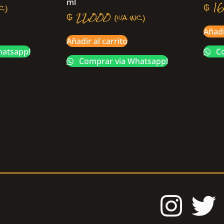
ml
₲
16
c.)
₲
22.000
(iva inc.)
Añadi
Añadir al carrito
hatsapp!
Co
Comprar via Whatsapp!