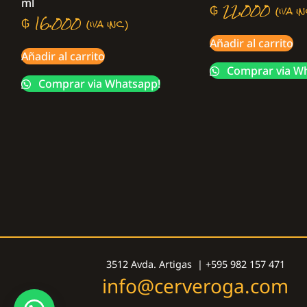
ml
₲
22.000
(iva in
₲
16.000
(iva inc.)
Añadir al carrito
Añadir al carrito
Comprar via W
Comprar via Whatsapp!
3512 Avda. Artigas | +595 982 157 471
info@cerveroga.com