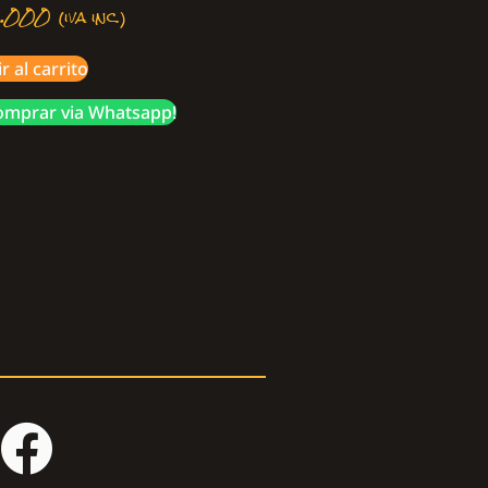
.000
(iva inc.)
r al carrito
mprar via Whatsapp!