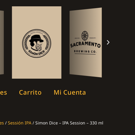
les
Carrito
Mi Cuenta
es
/
Sessión IPA
/ Simon Dice – IPA Session – 330 ml