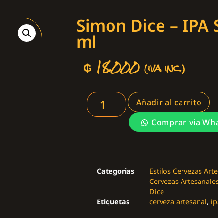
Simon Dice – IPA 
ml
₲
18.000
(iva inc.)
Añadir al carrito
Comprar via Wh
Categorias
Estilos Cervezas Art
Cervezas Artesanale
Dice
Etiquetas
cerveza artesanal
,
ip