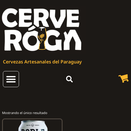
Cervezas Artesanales del Paraguay
Cervezas Artesanales
Mostrando el único resultado