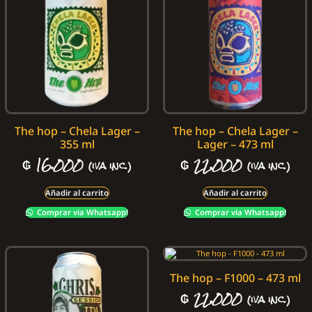
The hop – Chela Lager –
The hop – Chela Lager –
355 ml
Lager – 473 ml
₲
16.000
₲
22.000
(iva inc.)
(iva inc.)
Añadir al carrito
Añadir al carrito
Comprar via Whatsapp!
Comprar via Whatsapp!
The hop – F1000 – 473 ml
₲
22.000
(iva inc.)