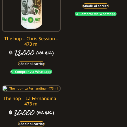
Añadir al carrito
Comprar via Whatsapp!
The hop – Chris Session –
473 ml
₲
22.000
(iva inc.)
Añadir al carrito
Comprar via Whatsapp!
The hop – La Fernandina –
473 ml
₲
20.000
(iva inc.)
Añadir al carrito