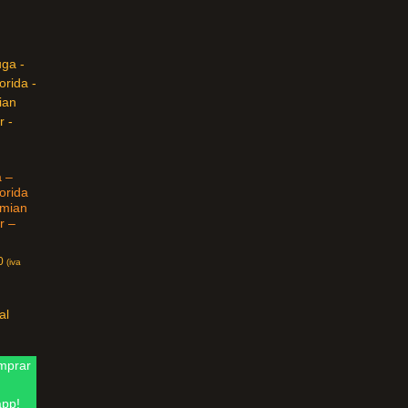
a –
lorida
mian
r –
0
(iva
al
prar
pp!