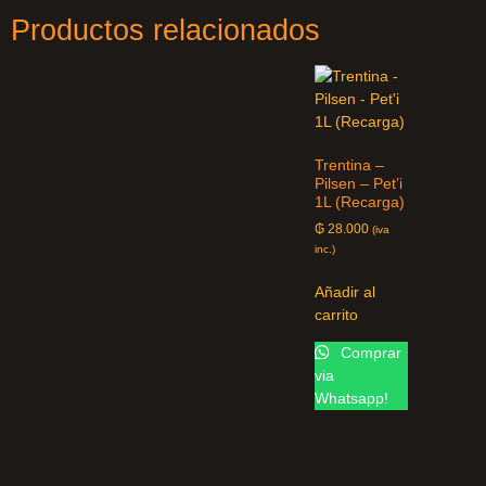
Productos relacionados
Trentina –
Pilsen – Pet’i
1L (Recarga)
₲
28.000
(iva
inc.)
Añadir al
carrito
Comprar
via
Whatsapp!