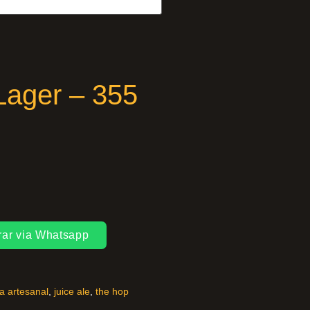
Lager – 355
ar via Whatsapp
a artesanal
,
juice ale
,
the hop