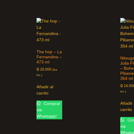
The hop – La
Fernandina –
Nitsug
473 ml
Julia F
– Bohe
₲
20.000
(iva
Pilsene
inc.)
354 ml
₲
16.00
Añadir al
inc.)
carrito
Añadir 
Comprar
carrito
via
Whatsapp!
Com
via
Whatsa