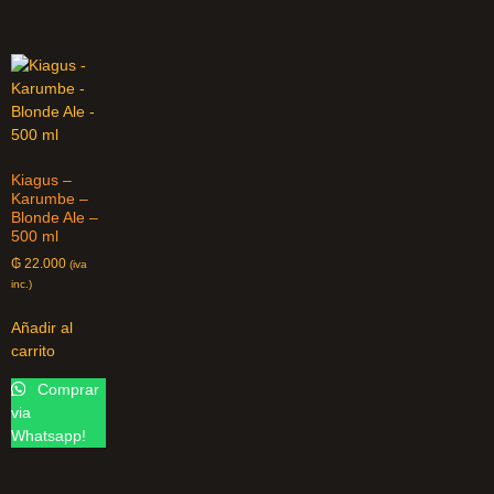
Kiagus –
Karumbe –
Blonde Ale –
500 ml
₲
22.000
(iva
inc.)
Añadir al
carrito
Comprar
via
Whatsapp!