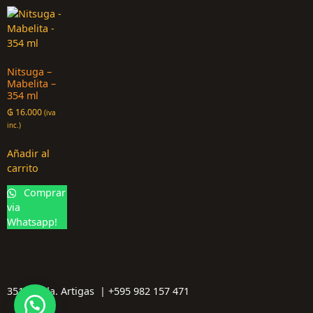
Nitsuga –
Mabelita –
354 ml
₲
16.000
(iva
inc.)
Añadir al
carrito
Comprar
via
Whatsapp!
3512 Avda. Artigas | +595 982 157 471