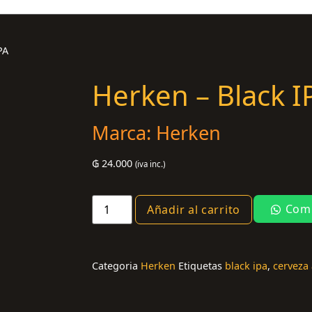
PA
Herken – Black I
Marca:
Herken
₲
24.000
(iva inc.)
Comp
Añadir al carrito
Categoria
Herken
Etiquetas
black ipa
,
cerveza 