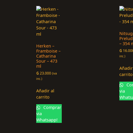
Nitsug
Prelud
– 354 
Herken –
Framboise –
₲
16.00
Catharina
inc.)
Sour – 473
ml
Añadir
₲
23.000
(iva
carrito
inc.)
Co
Añadir al
via
carrito
Whats
Comprar
via
Whatsapp!