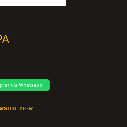
PA
rar via Whatsapp
artesanal
,
herken