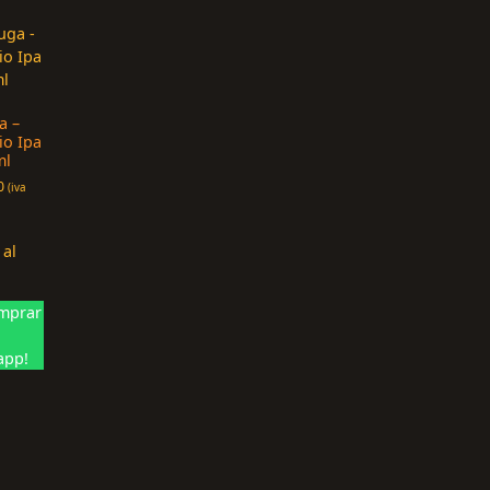
a –
io Ipa
ml
0
(iva
 al
mprar
app!