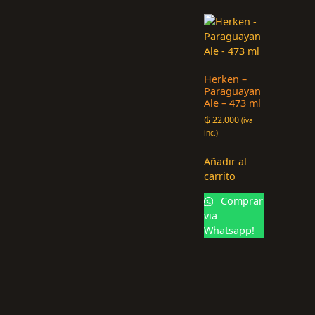
Herken –
Paraguayan
Ale – 473 ml
₲
22.000
(iva
inc.)
Añadir al
carrito
Comprar
via
Whatsapp!