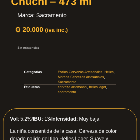
Chuchi – 473 ml
Marca:
Sacramento
₲
20.000
(iva inc.)
Sin existencias
Categorias
Estilos Cervezas Artesanales
,
Helles
,
Marcas Cervezas Artesanales
,
Sacramento
Etiquetas
cerveza artensanal
,
helles lager
,
sacramento
Vol:
5,2%/
IBU:
13/
Intensidad:
Muy baja
La niña consentida de la casa. Cerveza de color
dorado palido del tipo Helles Lager. Suave y