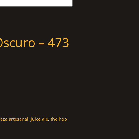
Oscuro – 473
veza artesanal
,
juice ale
,
the hop