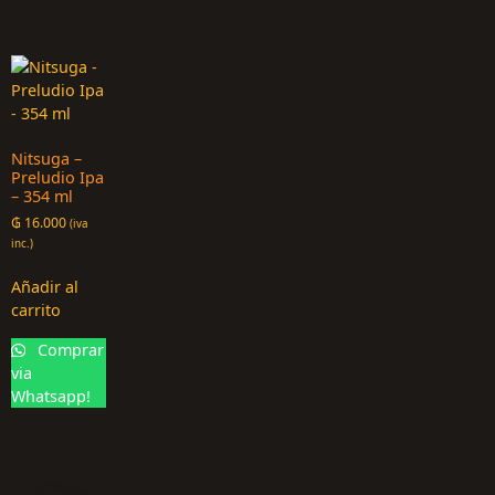
Nitsuga –
Preludio Ipa
– 354 ml
₲
16.000
(iva
inc.)
Añadir al
carrito
Comprar
via
Whatsapp!