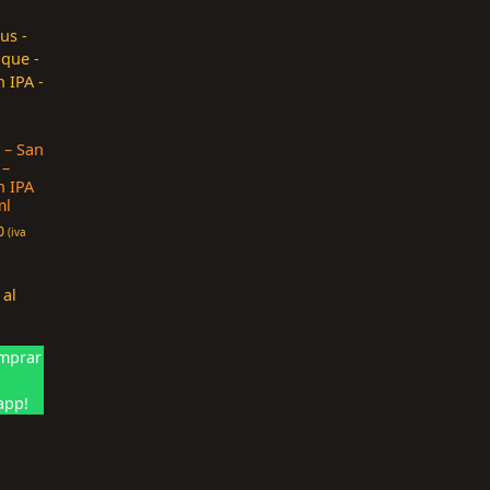
 – San
 –
n IPA
ml
0
(iva
 al
mprar
app!