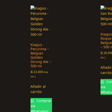
Kiagus
Roque
Belgia
Kiagus -
– 500 
Perurima –
Belgian
₲
26.00
Golden
inc.)
Strong Ale –
500 ml
Añadir
₲
22.000
(iva
carrito
inc.)
Co
Añadir al
via
carrito
Whats
Comprar
via
Whatsapp!