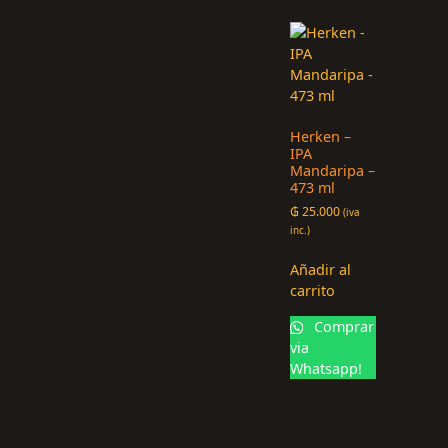
Herken –
IPA
Mandaripa –
473 ml
₲
25.000
(iva
inc.)
Añadir al
carrito
Comprar
via
Whatsapp!